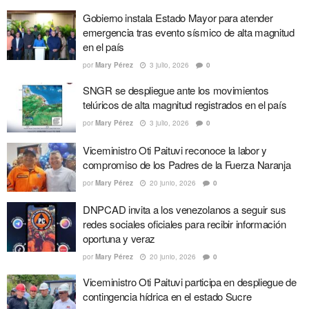
Gobierno instala Estado Mayor para atender
emergencia tras evento sísmico de alta magnitud
en el país
por
Mary Pérez
3 julio, 2026
0
SNGR se despliegue ante los movimientos
telúricos de alta magnitud registrados en el país
por
Mary Pérez
3 julio, 2026
0
Viceministro Oti Paituvi reconoce la labor y
compromiso de los Padres de la Fuerza Naranja
por
Mary Pérez
20 junio, 2026
0
DNPCAD invita a los venezolanos a seguir sus
redes sociales oficiales para recibir información
oportuna y veraz
por
Mary Pérez
20 junio, 2026
0
Viceministro Oti Paituvi participa en despliegue de
contingencia hídrica en el estado Sucre