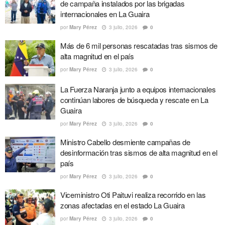
de campaña instalados por las brigadas
internacionales en La Guaira
por
Mary Pérez
3 julio, 2026
0
Más de 6 mil personas rescatadas tras sismos de
alta magnitud en el país
por
Mary Pérez
3 julio, 2026
0
La Fuerza Naranja junto a equipos internacionales
continúan labores de búsqueda y rescate en La
Guaira
por
Mary Pérez
3 julio, 2026
0
Ministro Cabello desmiente campañas de
desinformación tras sismos de alta magnitud en el
país
por
Mary Pérez
3 julio, 2026
0
Viceministro Oti Paituvi realiza recorrido en las
zonas afectadas en el estado La Guaira
por
Mary Pérez
3 julio, 2026
0