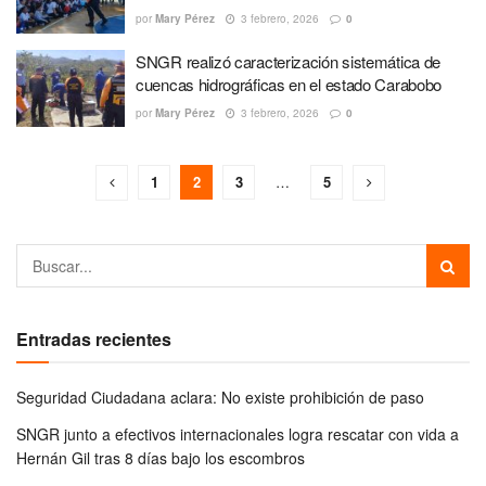
por
Mary Pérez
3 febrero, 2026
0
SNGR realizó caracterización sistemática de
cuencas hidrográficas en el estado Carabobo
por
Mary Pérez
3 febrero, 2026
0
1
2
3
…
5
Entradas recientes
Seguridad Ciudadana aclara: No existe prohibición de paso
SNGR junto a efectivos internacionales logra rescatar con vida a
Hernán Gil tras 8 días bajo los escombros