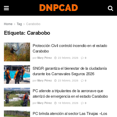
Home
Tag
Carabobo
Etiqueta:
Carabobo
Protección Civil controló incendio en el estado
Carabobo
por
Mary Pérez
23 febrero, 2026
0
SNGR garantiza el bienestar de la ciudadanía
durante los Carnavales Seguros 2026
por
Mary Pérez
23 febrero, 2026
0
PC atiende a tripulantes de la aeronave que
aterrizó de emergencia en el estado Carabobo
por
Mary Pérez
18 febrero, 2026
0
PC brinda atención al sector Las Tinajas «Los