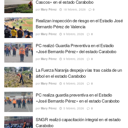
Cascos» en el estado Carabobo
por
Mary Pérez
18 febrero, 2026
0
Realizan inspección de riesgo en el Estadio José
Bernardo Pérez de Valencia
por
Mary Pérez
9 febrero, 2026
0
PC realizó Guardia Preventiva en el Estadio
«José Bernardo Pérez» del estado Carabobo
por
Mary Pérez
9 febrero, 2026
0
La Fuerza Naranja despeja vías tras caída de un
árbol en el estado Carabobo
por
Mary Pérez
6 febrero, 2026
0
PC realiza guardia preventiva en el Estadio
«José Bernardo Pérez» en el estado Carabobo
por
Mary Pérez
5 febrero, 2026
0
SNGR realizó capacitación integral en el estado
Carabobo