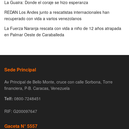
La Guaira: Donde el coraje se hizo esperanza
REDAN Los Andes junto a rescatistas internacionales han
recuperado con vida a varios venezolanos
La Fuerza Naranja rescata con vida a niño de 12 años atrapada
en Palmar Oeste de Caraballeda
Sede Principal
Av Principal de Bello Monte, cruce con calle Sorbona, Torre
financiera, P-B. Caracas, Venezuela
Telf:
0800-7248451
RIF: G200097647
Gaceta N° 5557