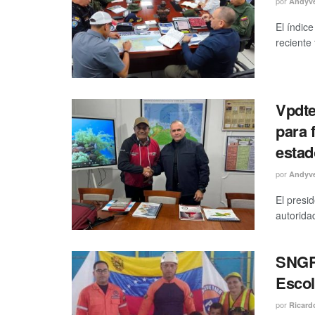
por
Andyv
El índic
reciente
Vpdte
para 
estad
por
Andyv
El presi
autoridad
SNGR 
Escol
por
Ricard