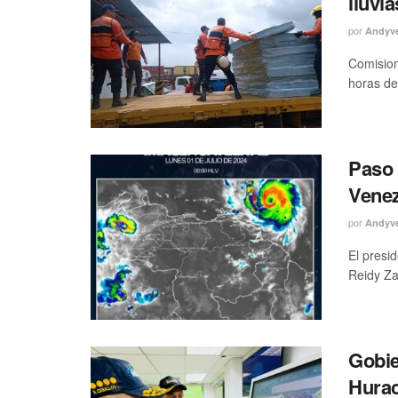
lluvi
por
Andyv
Comision
horas de
Paso 
Vene
por
Andyv
El presi
Reidy Za
Gobie
Hura