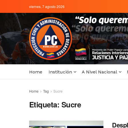
viernes, 7 agosto 2026
Home
Institución
A Nivel Nacional
Home
Tag
Sucre
Etiqueta:
Sucre
Despl