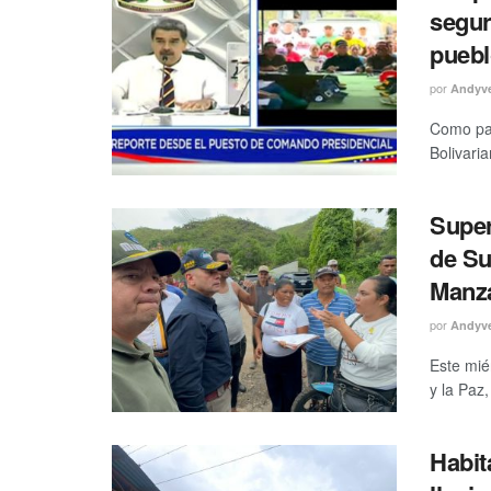
segur
pueb
por
Andyv
Como par
Bolivari
Super
de Su
Manz
por
Andyv
Este mié
y la Paz,
Habit