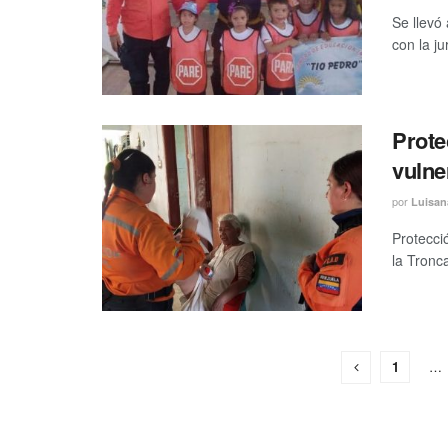
Se llevó
con la j
Prote
vulne
por
Luisan
Protecci
la Tronca
1
…