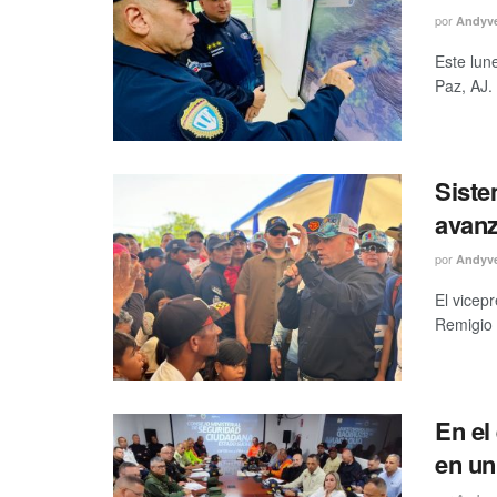
por
Andyv
Este lun
Paz, AJ.
Siste
avanz
por
Andyv
El vicep
Remigio 
En el
en un