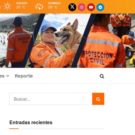
SÁBADO
DOMINGO
s:
25 °
C
28 °
C
es
Reporte
Entradas recientes