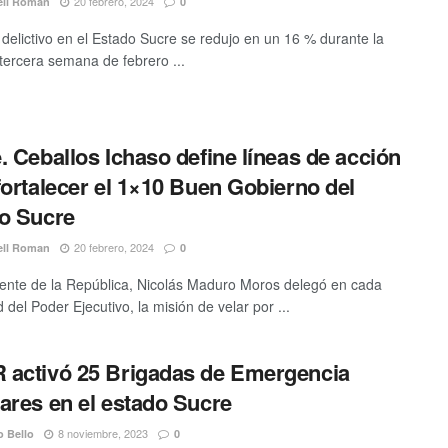
20 febrero, 2024
ell Roman
0
e delictivo en el Estado Sucre se redujo en un 16 % durante la
 tercera semana de febrero ...
. Ceballos Ichaso define líneas de acción
fortalecer el 1×10 Buen Gobierno del
o Sucre
20 febrero, 2024
ell Roman
0
dente de la República, Nicolás Maduro Moros delegó en cada
 del Poder Ejecutivo, la misión de velar por ...
activó 25 Brigadas de Emergencia
ares en el estado Sucre
8 noviembre, 2023
o Bello
0