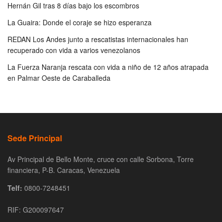
Hernán Gil tras 8 días bajo los escombros
La Guaira: Donde el coraje se hizo esperanza
REDAN Los Andes junto a rescatistas internacionales han
recuperado con vida a varios venezolanos
La Fuerza Naranja rescata con vida a niño de 12 años atrapada
en Palmar Oeste de Caraballeda
Sede Principal
Av Principal de Bello Monte, cruce con calle Sorbona, Torre
financiera, P-B. Caracas, Venezuela
Telf:
0800-7248451
RIF: G200097647