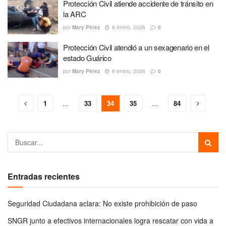
Protección Civil atiende accidente de tránsito en
la ARC
por
Mary Pérez
8 enero, 2026
0
Protección Civil atendió a un sexagenario en el
estado Guárico
por
Mary Pérez
8 enero, 2026
0
1
…
33
34
35
…
84
Entradas recientes
Seguridad Ciudadana aclara: No existe prohibición de paso
SNGR junto a efectivos internacionales logra rescatar con vida a