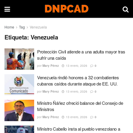
Home
Tag
Venezuela
Etiqueta:
Venezuela
Protección Civil atiende a una adulta mayor tras
sufrir una caída
por
Mary Pérez
13 enero, 2026
0
Venezuela rindió honores a 32 combatientes
cubanos caídos durante ataque de EE. UU.
por
Mary Pérez
13 enero, 2026
0
Ministro Ñáñez ofreció balance del Consejo de
Ministros
por
Mary Pérez
13 enero, 2026
0
Ministro Cabello insta al pueblo venezolano a