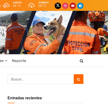
SÁBADO
DOMINGO
s:
24 °
C
28 °
C
es
Reporte
Entradas recientes