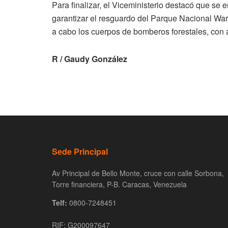
Para finalizar, el Viceministerio destacó que se 
garantizar el resguardo del Parque Nacional Wa
a cabo los cuerpos de bomberos forestales, con 
R / Gaudy González
Sede Principal
Av Principal de Bello Monte, cruce con calle Sorbona,
Torre financiera, P-B. Caracas, Venezuela
Telf:
0800-7248451
RIF: G200097647