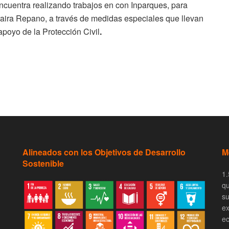
encuentra realizando trabajos en con Inparques, para
raira Repano, a través de medidas especiales que llevan
apoyo de la Protección Civil
.
Alineados con los Objetivos de Desarrollo
M
Sostenible
1.
qu
su
ex
ec