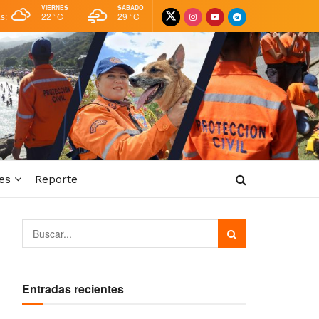
VIERNES
SÁBADO
as:
22 °
C
29 °
C
es
Reporte
Entradas recientes