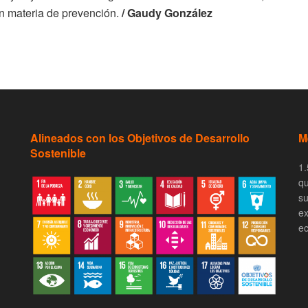
en materia de prevención.
/ Gaudy González
Alineados con los Objetivos de Desarrollo
M
Sostenible
1.
qu
su
ex
ec