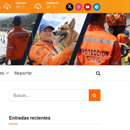
SÁBADO
DOMINGO
s:
26 °
C
28 °
C
es
Reporte
Entradas recientes