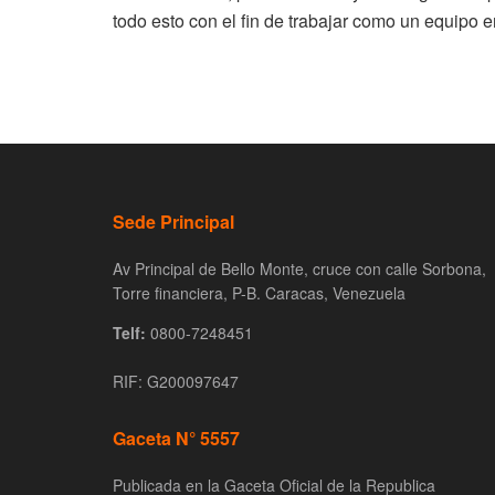
todo esto con el fin de trabajar como un equipo 
Sede Principal
Av Principal de Bello Monte, cruce con calle Sorbona,
Torre financiera, P-B. Caracas, Venezuela
Telf:
0800-7248451
RIF: G200097647
Gaceta N° 5557
Publicada en la Gaceta Oficial de la Republica