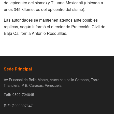
del epicentro del sismo) y Tijuana Mexicanli (ubicada a
unos 345 kilómetros del epicentro del sismo).
Las autoridades se mantienen atentos ante posibles
replicas, según informó el director de Protección Civil de
Baja California Antonio Rosquillas.
Sede Principal
Av Principal de Bello Monte, cruce con calle Sorbona, Torre
financiera, P-B. Caracas, Venezuela
Telf:
0800-7248451
RIF: G200097647