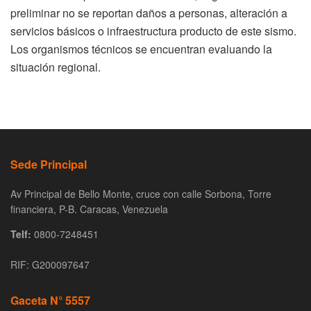
preliminar no se reportan daños a personas, alteración a
servicios básicos o infraestructura producto de este sismo.
Los organismos técnicos se encuentran evaluando la
situación regional.
Sede Principal
Av Principal de Bello Monte, cruce con calle Sorbona, Torre
financiera, P-B. Caracas, Venezuela
Telf:
0800-7248451
RIF: G200097647
Gaceta N° 5557