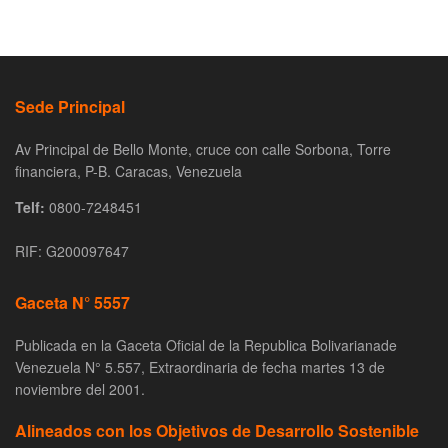
Sede Principal
Av Principal de Bello Monte, cruce con calle Sorbona, Torre
financiera, P-B. Caracas, Venezuela
Telf:
0800-7248451
RIF: G200097647
Gaceta N° 5557
Publicada en la Gaceta Oficial de la Republica Bolivarianade
Venezuela N° 5.557, Extraordinaria de fecha martes 13 de
noviembre del 2001.
Alineados con los Objetivos de Desarrollo Sostenible