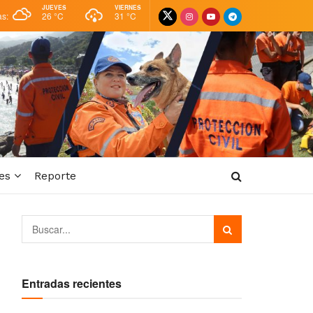
JUEVES
VIERNES
as:
26 °
C
31 °
C
es
Reporte
Entradas recientes