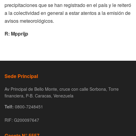
precipitaciones que se han registrado en el país y le reiteró
a la colectividad en general a estar atentos a la emisión de
avisos meteorológicos.
R: Mpprijp
Sede Principal
Av Principal de Bello Monte, cruce con calle Sorbona, Torre
financiera, P-B. Caracas, Venezuela
Telf:
0800-7248451
RIF: G200097647
Gaceta N° 5557