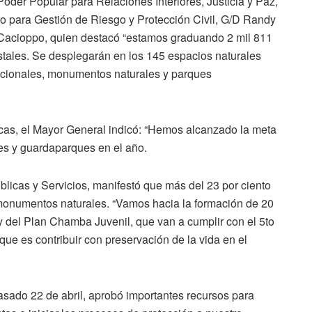
 Poder Popular para Relaciones Interiores, Justicia y Paz,
o para Gestión de Riesgo y Protección Civil, G/D Randy
 Cacioppo, quien destacó “estamos graduando 2 mil 811
ales. Se desplegarán en los 145 espacios naturales
nacionales, monumentos naturales y parques
acas, el Mayor General indicó: “Hemos alcanzado la meta
les y guardaparques en el año.
licas y Servicios, manifestó que más del 23 por ciento
 monumentos naturales. “Vamos hacia la formación de 20
y del Plan Chamba Juvenil, que van a cumplir con el 5to
, que es contribuir con preservación de la vida en el
sado 22 de abril, aprobó importantes recursos para