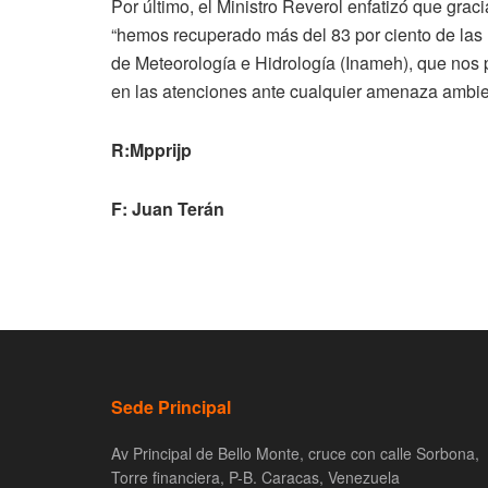
Por último, el Ministro Reverol enfatizó que grac
“hemos recuperado más del 83 por ciento de las 
de Meteorología e Hidrología (Inameh), que nos 
en las atenciones ante cualquier amenaza ambie
R:Mpprijp
F: Juan Terán
Sede Principal
Av Principal de Bello Monte, cruce con calle Sorbona,
Torre financiera, P-B. Caracas, Venezuela