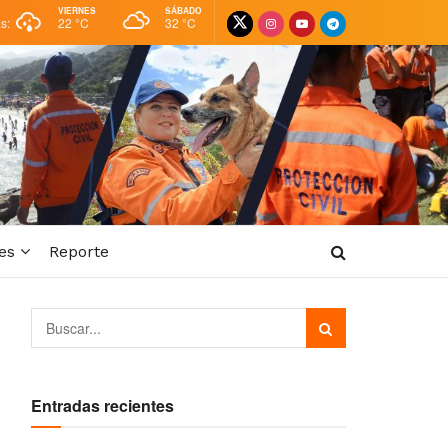
VIERNES
SÁBADO
as:
22 °
C
32 °
C
es
Reporte
Entradas recientes