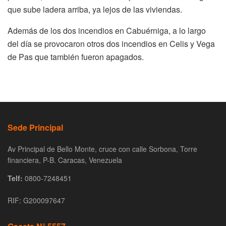
que sube ladera arriba, ya lejos de las viviendas.
Además de los dos incendios en Cabuérniga, a lo largo
del día se provocaron otros dos incendios en Celis y Vega
de Pas que también fueron apagados.
Sede Principal
Av Principal de Bello Monte, cruce con calle Sorbona, Torre
financiera, P-B. Caracas, Venezuela
Telf:
0800-7248451
RIF: G200097647