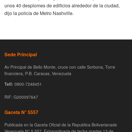
unos 40 desplomes de edificios alrededor de la ciudad,
dijo la policía de Metro Nashville.
Sede Principal
Av Principal de Bello Monte, cruce con calle Sorbona, Torre
financiera, P-B. Caracas, Venezuela
Telf:
0800-7248451
RIF: G200097647
Gaceta N° 5557
Publicada en la Gaceta Oficial de la Republica Bolivarianade
Venezuela N° 5.557, Extraordinaria de fecha martes 13 de