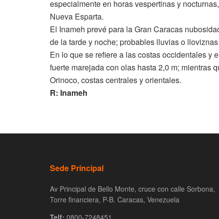
especialmente en horas vespertinas y nocturnas,
Nueva Esparta.
El Inameh prevé para la Gran Caracas nubosidad
de la tarde y noche; probables lluvias o lloviznas
En lo que se refiere a las costas occidentales y
fuerte marejada con olas hasta 2,0 m; mientras qu
Orinoco, costas centrales y orientales.
R: Inameh
Sede Principal
Av Principal de Bello Monte, cruce con calle Sorbona,
Torre financiera, P-B. Caracas, Venezuela
Telf:
0800-7248451