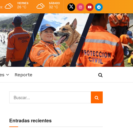
VIERNES
SÁBADO
as:
26 °
C
32 °
C
es
Reporte
Entradas recientes