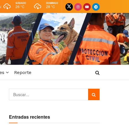
SÁBADO
DOMINGO
s:
26 °
C
28 °
C
es
Reporte
Entradas recientes