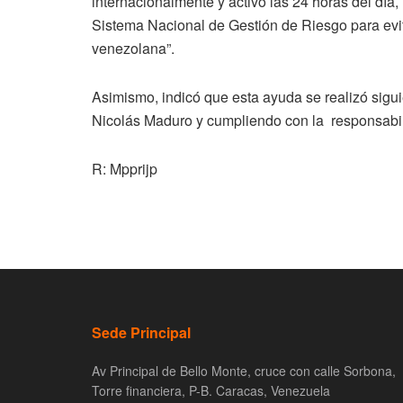
internacionalmente y activo las 24 horas del dí
Sistema Nacional de Gestión de Riesgo para evita
venezolana”.
Asimismo, indicó que esta ayuda se realizó sigui
Nicolás Maduro y cumpliendo con la responsabil
R: Mpprijp
Sede Principal
Av Principal de Bello Monte, cruce con calle Sorbona,
Torre financiera, P-B. Caracas, Venezuela