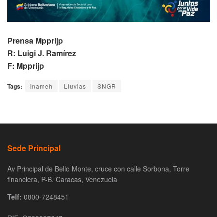
Prensa Mpprijp
R: Luigi J. Ramírez
F: Mpprijp
Tags:
Inameh
Lluvias
SNGR
Sede Principal
Av Principal de Bello Monte, cruce con calle Sorbona, Torre
financiera, P-B. Caracas, Venezuela
Telf:
0800-7248451