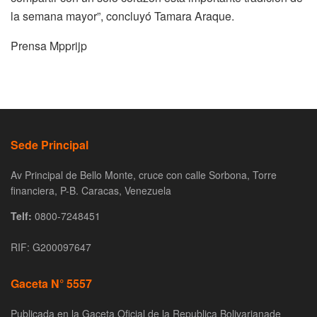
la semana mayor”, concluyó Tamara Araque.
Prensa Mpprijp
Sede Principal
Av Principal de Bello Monte, cruce con calle Sorbona, Torre
financiera, P-B. Caracas, Venezuela
Telf:
0800-7248451
RIF: G200097647
Gaceta N° 5557
Publicada en la Gaceta Oficial de la Republica Bolivarianade