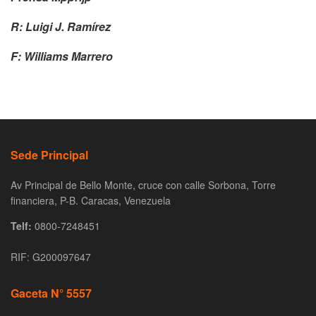
R: Luigi J. Ramírez
F: Williams Marrero
Sede Principal
Av Principal de Bello Monte, cruce con calle Sorbona, Torre
financiera, P-B. Caracas, Venezuela
Telf:
0800-7248451
RIF: G200097647
Gaceta N° 5557