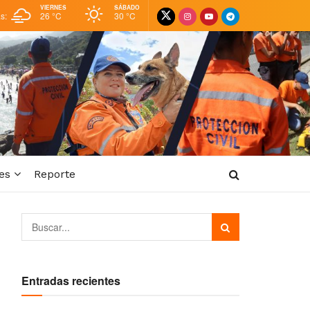
VIERNES
SÁBADO
as:
26 °
C
30 °
C
es
Reporte
Entradas recientes