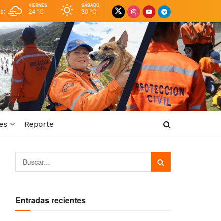
VIERNES
SÁBADO
as:
24 °
C
30 °
C
es
Reporte
Entradas recientes