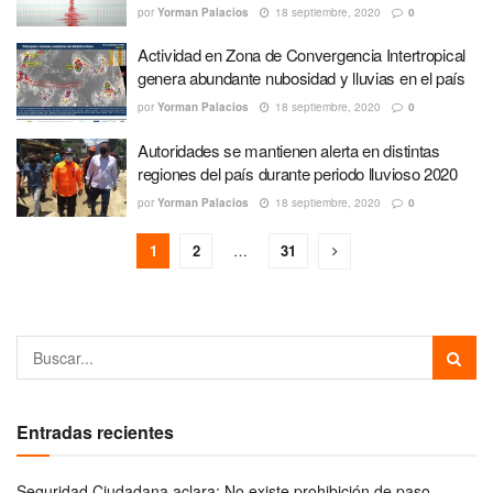
por
Yorman Palacios
18 septiembre, 2020
0
Actividad en Zona de Convergencia Intertropical
genera abundante nubosidad y lluvias en el país
por
Yorman Palacios
18 septiembre, 2020
0
Autoridades se mantienen alerta en distintas
regiones del país durante periodo lluvioso 2020
por
Yorman Palacios
18 septiembre, 2020
0
1
2
…
31
Entradas recientes
Seguridad Ciudadana aclara: No existe prohibición de paso