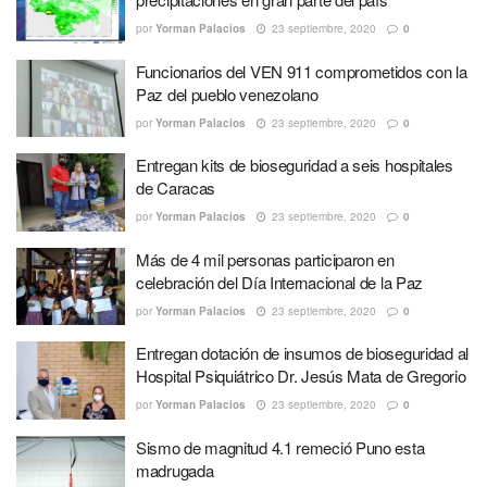
por
Yorman Palacios
23 septiembre, 2020
0
Funcionarios del VEN 911 comprometidos con la
Paz del pueblo venezolano
por
Yorman Palacios
23 septiembre, 2020
0
Entregan kits de bioseguridad a seis hospitales
de Caracas
por
Yorman Palacios
23 septiembre, 2020
0
Más de 4 mil personas participaron en
celebración del Día Internacional de la Paz
por
Yorman Palacios
23 septiembre, 2020
0
Entregan dotación de insumos de bioseguridad al
Hospital Psiquiátrico Dr. Jesús Mata de Gregorio
por
Yorman Palacios
23 septiembre, 2020
0
Sismo de magnitud 4.1 remeció Puno esta
madrugada