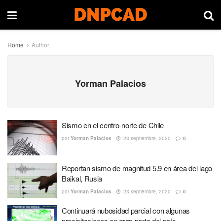
Home
Author
Yorman Palacios
Sismo en el centro-norte de Chile
por
Yorman Palacios
23 septiembre, 2020
0
Reportan sismo de magnitud 5.9 en área del lago
Baikal, Rusia
por
Yorman Palacios
23 septiembre, 2020
0
Continuará nubosidad parcial con algunas
precipitaciones en gran parte del país