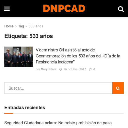
Home
Tag
533 años
Etiqueta:
533 años
Viceministro Oti asistió al acto de
Conmemoración de los 533 años del «Día de la
Resistencia Indígena”
por
Mary Pérez
16 octubre, 2025
0
Entradas recientes
Seguridad Ciudadana aclara: No existe prohibición de paso