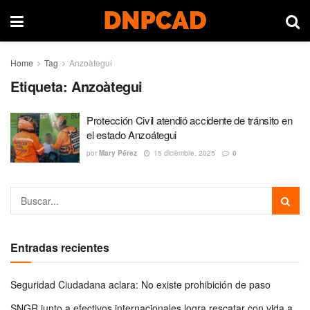
Home
Tag
Anzoàtegui
Etiqueta:
Anzoàtegui
Protección Civil atendió accidente de tránsito en
el estado Anzoátegui
por
Mary Pérez
15 diciembre, 2025
0
Entradas recientes
Seguridad Ciudadana aclara: No existe prohibición de paso
SNGR junto a efectivos internacionales logra rescatar con vida a