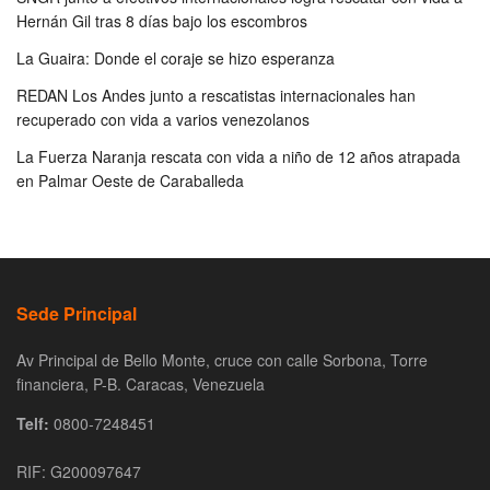
Hernán Gil tras 8 días bajo los escombros
La Guaira: Donde el coraje se hizo esperanza
REDAN Los Andes junto a rescatistas internacionales han
recuperado con vida a varios venezolanos
La Fuerza Naranja rescata con vida a niño de 12 años atrapada
en Palmar Oeste de Caraballeda
Sede Principal
Av Principal de Bello Monte, cruce con calle Sorbona, Torre
financiera, P-B. Caracas, Venezuela
Telf:
0800-7248451
RIF: G200097647