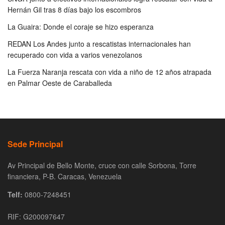
Hernán Gil tras 8 días bajo los escombros
La Guaira: Donde el coraje se hizo esperanza
REDAN Los Andes junto a rescatistas internacionales han
recuperado con vida a varios venezolanos
La Fuerza Naranja rescata con vida a niño de 12 años atrapada
en Palmar Oeste de Caraballeda
Sede Principal
Av Principal de Bello Monte, cruce con calle Sorbona, Torre
financiera, P-B. Caracas, Venezuela
Telf:
0800-7248451
RIF: G200097647