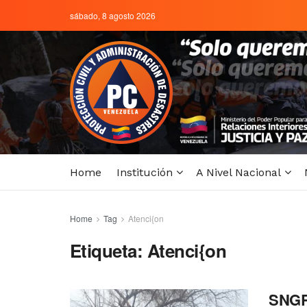
sábado, 8 agosto 2026
Home
Institución
A Nivel Nacional
Home
Tag
Atenci{on
Etiqueta:
Atenci{on
SNGR 