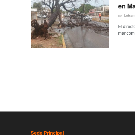
en Ma
por
Luisan
El direc
mancomun
Sede Principal