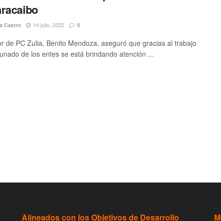
racaibo
14 julio, 2022
a Castro
0
tor de PC Zulia, Benito Mendoza, aseguró que gracias al trabajo
ado de los entes se está brindando atención ...
Alineados con los Objetivos de Desarrollo
M