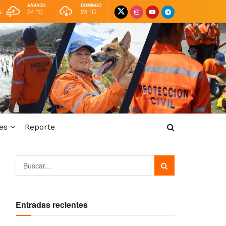
SÁBADO
DOMINGO
s:
24 °
C
28 °
C
es
Reporte
Entradas recientes