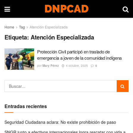
Home
Tag
Atención Especializada
Etiqueta:
Atención Especializada
Protección Civil participó en traslado de
emergencia a joven de la comunidad indígena
por
Mary Pérez
4 octubre, 2025
0
Entradas recientes
Seguridad Ciudadana aclara: No existe prohibición de paso
SNGR junto a efectivos internacionales logra rescatar con vida a