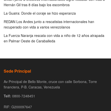
Hernán Gil tras 8 días bajo los escombros
La Guaira: Donde el coraje se hizo esperanza
REDAN Los Andes junto a rescatistas internacionales han
recuperado con vida a varios venezolanos
La Fuerza Naranja rescata con vida a niño de 12 años atrapada
en Palmar Oeste de Caraballeda
Sede Principal
Av Principal de Bello Monte, cruce con calle Sorbona, Torre
financiera, P-B. Caracas, Venezuela
Telf:
0800-7248451
RIF: G200097647