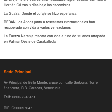
Hernán Gil tras 8 días bajo los escombros
La Guaira: Donde el coraje se hizo esperanza
REDAN Los Andes junto a rescatistas internacionales han
recuperado con vida a varios venezolanos
La Fuerza Naranja rescata con vida a niño de 12 años atrapada
en Palmar Oeste de Caraballeda
Sede Principal
Av Principal de Bello Monte, cruce con calle Sorbona, Torre
financiera, P-B. Caracas, Venezuela
Telf:
0800-7248451
RIF: G200097647