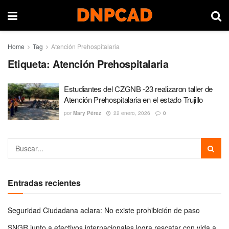
Home
Tag
Atención Prehospitalaria
Etiqueta:
Atención Prehospitalaria
Estudiantes del CZGNB -23 realizaron taller de
Atención Prehospitalaria en el estado Trujillo
por
Mary Pérez
22 enero, 2026
0
Entradas recientes
Seguridad Ciudadana aclara: No existe prohibición de paso
SNGR junto a efectivos internacionales logra rescatar con vida a