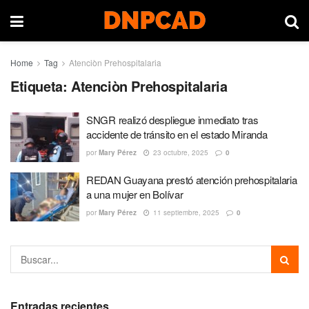
Home
Tag
Atenciòn Prehospitalaria
Etiqueta:
Atenciòn Prehospitalaria
SNGR realizó despliegue inmediato tras
accidente de tránsito en el estado Miranda
por
Mary Pérez
23 octubre, 2025
0
REDAN Guayana prestó atención prehospitalaria
a una mujer en Bolívar
por
Mary Pérez
11 septiembre, 2025
0
Entradas recientes