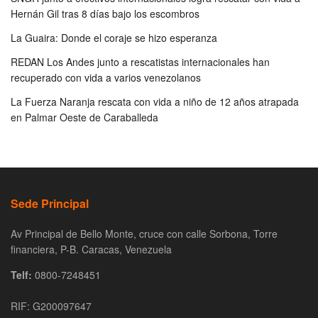
Hernán Gil tras 8 días bajo los escombros
La Guaira: Donde el coraje se hizo esperanza
REDAN Los Andes junto a rescatistas internacionales han
recuperado con vida a varios venezolanos
La Fuerza Naranja rescata con vida a niño de 12 años atrapada
en Palmar Oeste de Caraballeda
Sede Principal
Av Principal de Bello Monte, cruce con calle Sorbona, Torre
financiera, P-B. Caracas, Venezuela
Telf:
0800-7248451
RIF: G200097647