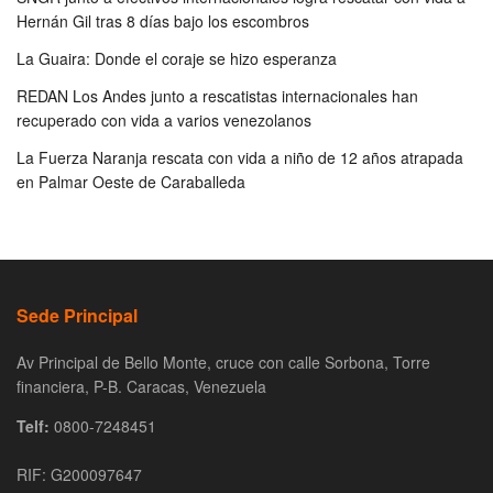
Hernán Gil tras 8 días bajo los escombros
La Guaira: Donde el coraje se hizo esperanza
REDAN Los Andes junto a rescatistas internacionales han
recuperado con vida a varios venezolanos
La Fuerza Naranja rescata con vida a niño de 12 años atrapada
en Palmar Oeste de Caraballeda
Sede Principal
Av Principal de Bello Monte, cruce con calle Sorbona, Torre
financiera, P-B. Caracas, Venezuela
Telf:
0800-7248451
RIF: G200097647