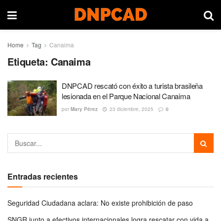
Home
Tag
Canaima
Etiqueta:
Canaima
DNPCAD rescató con éxito a turista brasileña
lesionada en el Parque Nacional Canaima
por
Mary Pérez
23 diciembre, 2025
0
Entradas recientes
Seguridad Ciudadana aclara: No existe prohibición de paso
SNGR junto a efectivos internacionales logra rescatar con vida a