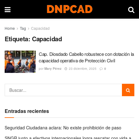
Home
Tag
Capacidad
Etiqueta:
Capacidad
Cap. Diosdado Cabello robustece con dotación la
capacidad operativa de Protección Civil
por
Mary Pérez
23 diciembre, 2025
0
Entradas recientes
Seguridad Ciudadana aclara: No existe prohibición de paso
SNGR junto a efectivos internacionales logra rescatar con vida a