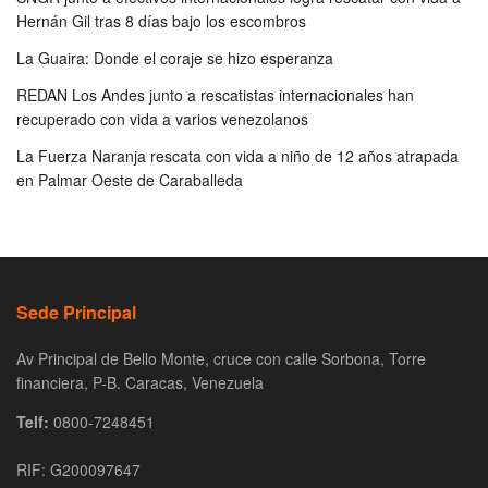
Hernán Gil tras 8 días bajo los escombros
La Guaira: Donde el coraje se hizo esperanza
REDAN Los Andes junto a rescatistas internacionales han
recuperado con vida a varios venezolanos
La Fuerza Naranja rescata con vida a niño de 12 años atrapada
en Palmar Oeste de Caraballeda
Sede Principal
Av Principal de Bello Monte, cruce con calle Sorbona, Torre
financiera, P-B. Caracas, Venezuela
Telf:
0800-7248451
RIF: G200097647