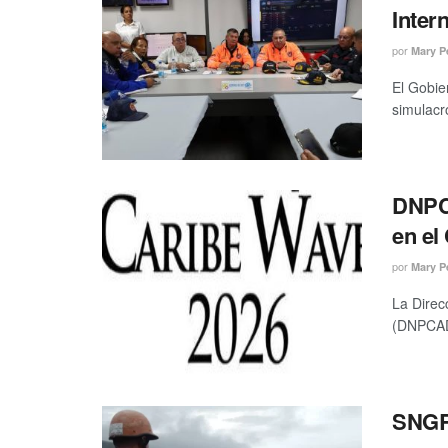
Inter
por
Mary P
El Gobier
simulacr
DNPCA
en el
por
Mary P
La Direc
(DNPCAD)
SNGR 