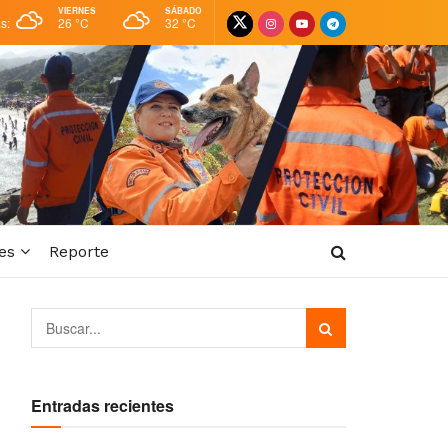
VIERNES
SÁBADO
as:
26 °
C
32 °
C
es
Reporte
Entradas recientes