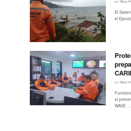
por
Mary P
El Siste
el Ejerc
Prote
prepa
CARI
por
Mary P
Funciona
el prime
WAVE ...