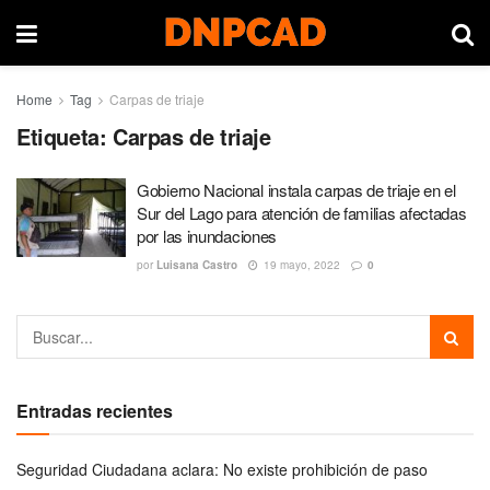
Home
Tag
Carpas de triaje
Etiqueta:
Carpas de triaje
Gobierno Nacional instala carpas de triaje en el
Sur del Lago para atención de familias afectadas
por las inundaciones
por
Luisana Castro
19 mayo, 2022
0
Entradas recientes
Seguridad Ciudadana aclara: No existe prohibición de paso