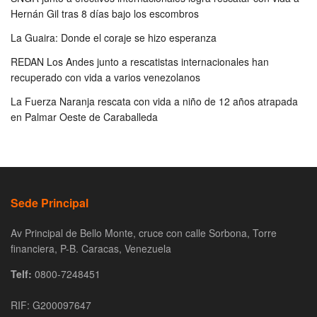
Hernán Gil tras 8 días bajo los escombros
La Guaira: Donde el coraje se hizo esperanza
REDAN Los Andes junto a rescatistas internacionales han
recuperado con vida a varios venezolanos
La Fuerza Naranja rescata con vida a niño de 12 años atrapada
en Palmar Oeste de Caraballeda
Sede Principal
Av Principal de Bello Monte, cruce con calle Sorbona, Torre
financiera, P-B. Caracas, Venezuela
Telf:
0800-7248451
RIF: G200097647