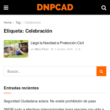
Home
Tag
Celebración
Etiqueta:
Celebración
Llegó la Navidad a Protección Civil
por
Mary Pérez
4 octubre, 2025
0
Entradas recientes
Seguridad Ciudadana aclara: No existe prohibición de paso
SNGR junto a efectivos internacionales logra rescatar con vida a