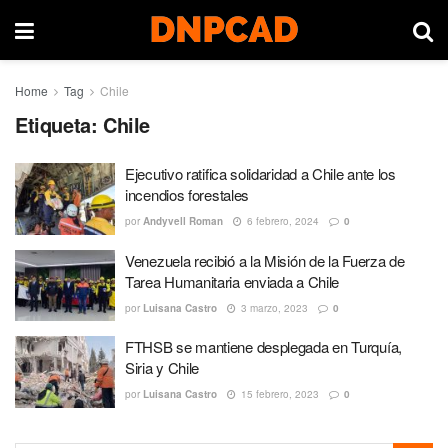
Home
Tag
Chile
Etiqueta:
Chile
Ejecutivo ratifica solidaridad a Chile ante los
incendios forestales
por
Andyvell Roman
6 febrero, 2024
0
Venezuela recibió a la Misión de la Fuerza de
Tarea Humanitaria enviada a Chile
por
Luisana Castro
3 marzo, 2023
0
FTHSB se mantiene desplegada en Turquía,
Siria y Chile
por
Luisana Castro
15 febrero, 2023
0