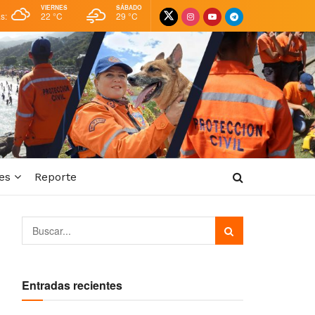
VIERNES
SÁBADO
as:
22 °
C
29 °
C
es
Reporte
Entradas recientes