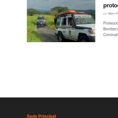
proto
por
Mary P
Protecci
Bomberos
Criminalí
Sede Principal