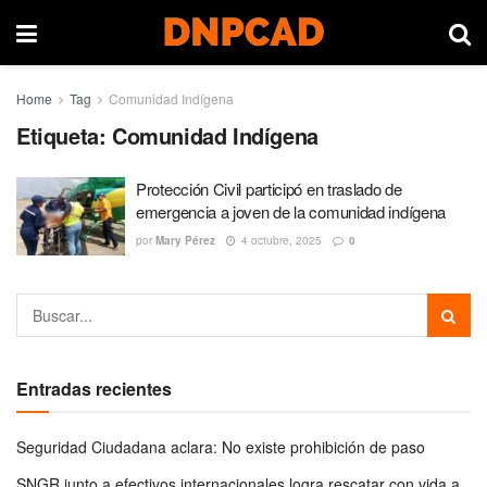
Home
Tag
Comunidad Indígena
Etiqueta:
Comunidad Indígena
Protección Civil participó en traslado de
emergencia a joven de la comunidad indígena
por
Mary Pérez
4 octubre, 2025
0
Entradas recientes
Seguridad Ciudadana aclara: No existe prohibición de paso
SNGR junto a efectivos internacionales logra rescatar con vida a