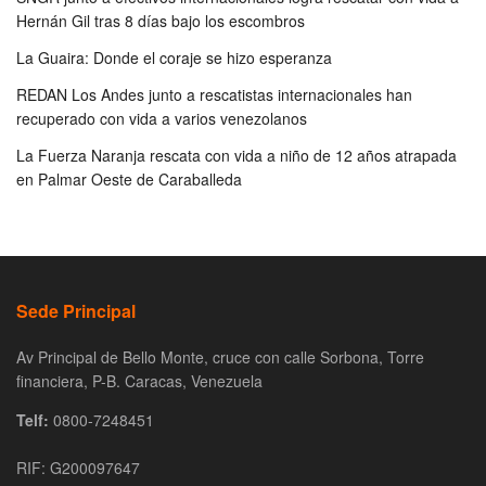
Hernán Gil tras 8 días bajo los escombros
La Guaira: Donde el coraje se hizo esperanza
REDAN Los Andes junto a rescatistas internacionales han
recuperado con vida a varios venezolanos
La Fuerza Naranja rescata con vida a niño de 12 años atrapada
en Palmar Oeste de Caraballeda
Sede Principal
Av Principal de Bello Monte, cruce con calle Sorbona, Torre
financiera, P-B. Caracas, Venezuela
Telf:
0800-7248451
RIF: G200097647