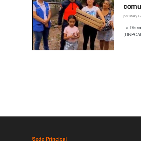
comun
por
Mary P
La Direc
(DNPCAD)
Sede Principal