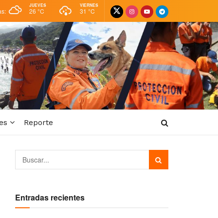
JUEVES
VIERNES
as:
26 °
C
31 °
C
es
Reporte
Entradas recientes