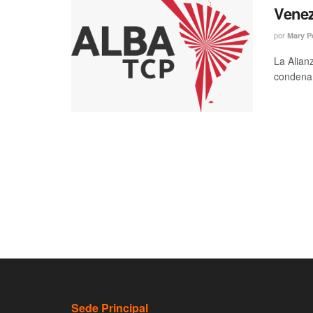
Vene
por
Mary P
La Alian
condena 
Sede Principal