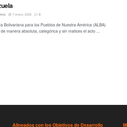
zuela
7 enero, 2026
érez
0
za Bolivariana para los Pueblos de Nuestra América (ALBA)
de manera absoluta, categórica y sin matices el acto ...
Alineados con los Objetivos de Desarrollo
M