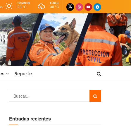
DOMINGO
LUNES
as:
23 °
C
30 °
C
es
Reporte
Entradas recientes