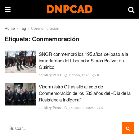
Home
Tag
Conmemoración
Etiqueta:
Conmemoración
SNGR conmemoró los 195 años del paso a la
inmortalidad del Libertador Simón Bolívar en
Guárico
por
Mary Pérez
7 enero, 2026
0
Viceministro Oti asistió al acto de
Conmemoración de los 533 años del «Día de la
Resistencia Indígena”
por
Mary Pérez
16 octubre, 2025
0