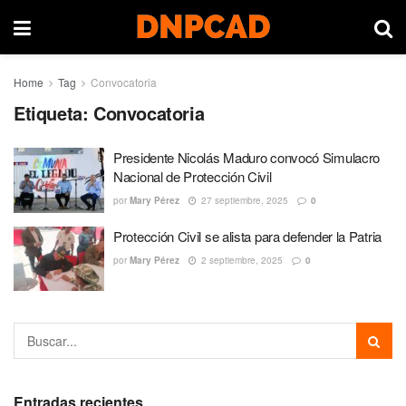
Home
Tag
Convocatoria
Etiqueta:
Convocatoria
Presidente Nicolás Maduro convocó Simulacro
Nacional de Protección Civil
por
Mary Pérez
27 septiembre, 2025
0
Protección Civil se alista para defender la Patria
por
Mary Pérez
2 septiembre, 2025
0
Entradas recientes