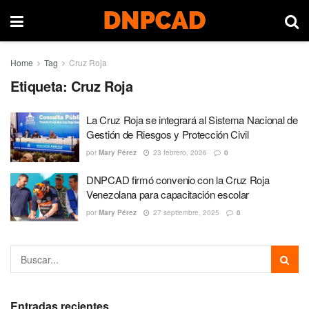
Home
Tag
Cruz Roja
Etiqueta:
Cruz Roja
La Cruz Roja se integrará al Sistema Nacional de
Gestión de Riesgos y Protección Civil
por
Mary Pérez
23 febrero, 2026
0
DNPCAD firmó convenio con la Cruz Roja
Venezolana para capacitación escolar
por
Mary Pérez
27 septiembre, 2025
0
Entradas recientes