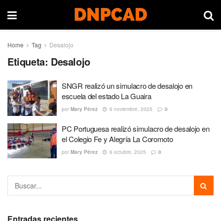
Home
Tag
Desalojo
Etiqueta:
Desalojo
SNGR realizó un simulacro de desalojo en
escuela del estado La Guaira
por
Mary Pérez
6 noviembre, 2025
0
PC Portuguesa realizó simulacro de desalojo en
el Colegio Fe y Alegría La Coromoto
por
Mary Pérez
6 octubre, 2025
0
Entradas recientes