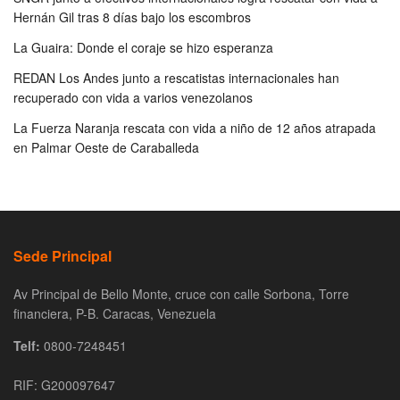
Hernán Gil tras 8 días bajo los escombros
La Guaira: Donde el coraje se hizo esperanza
REDAN Los Andes junto a rescatistas internacionales han
recuperado con vida a varios venezolanos
La Fuerza Naranja rescata con vida a niño de 12 años atrapada
en Palmar Oeste de Caraballeda
Sede Principal
Av Principal de Bello Monte, cruce con calle Sorbona, Torre
financiera, P-B. Caracas, Venezuela
Telf:
0800-7248451
RIF: G200097647