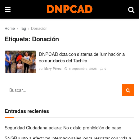
Home
Tag
Donación
Etiqueta:
Donación
DNPCAD dota con sistema de iluminación a
comunidades del Táchira
por
Mary Pérez
8 septiembre, 2025
0
Entradas recientes
Seguridad Ciudadana aclara: No existe prohibición de paso
SNGR junto a efectivos internacionales logra rescatar con vida a