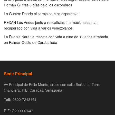
Hernán Gil tras 8 días bajo los escombros
La Guaira: Donde el coraje se hizo esperanza
REDAN Los Andes junto a rescatistas internacionales han
recuperado con vida a varios venezolanos
La Fuerza Naranja rescata con vida a niño de 12 años atrapada
en Palmar Oeste de Caraballeda
Sede Principal
Av Principal de Bello Monte, cruce con calle Sorbona, Torre
financiera, P-B. Caracas, Venezuela
Telf:
0800-7248451
RIF: G200097647