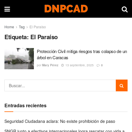
Home
Tag
El Paraíso
Etiqueta:
El Paraíso
Protección Civil mitiga riesgos tras colapso de un
árbol en Caracas
por
Mary Pérez
13 septiembre, 2025
0
Entradas recientes
Seguridad Ciudadana aclara: No existe prohibición de paso
SNGR junto a efectivos internacionales logra rescatar con vida a