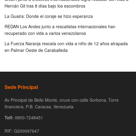
Hernán Gil tras 8 días bajo los escombros
La Guaira: Donde el coraje se hizo esperanza
REDAN Los Andes junto a rescatistas internacionales han
recuperado con vida a varios venezolanos
La Fuerza Naranja rescata con vida a niño de 12 años atrapada
en Palmar Oeste de Caraballeda
Sede Principal
Av Principal de Bello Monte, cruce con calle Sorbona, Torre
financiera, P-B. Caracas, Venezuela
Telf:
0800-7248451
RIF: G200097647