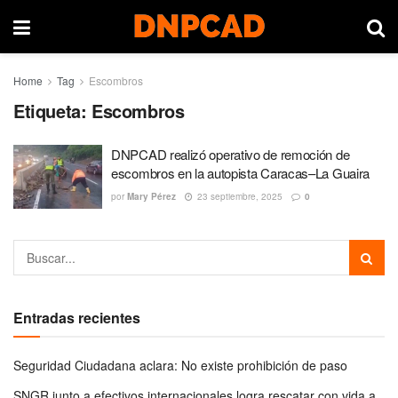
Home
Tag
Escombros
Etiqueta:
Escombros
DNPCAD realizó operativo de remoción de
escombros en la autopista Caracas–La Guaira
por
Mary Pérez
23 septiembre, 2025
0
Entradas recientes
Seguridad Ciudadana aclara: No existe prohibición de paso
SNGR junto a efectivos internacionales logra rescatar con vida a