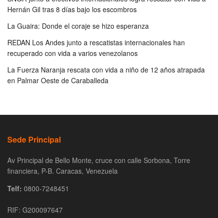
Hernán Gil tras 8 días bajo los escombros
La Guaira: Donde el coraje se hizo esperanza
REDAN Los Andes junto a rescatistas internacionales han
recuperado con vida a varios venezolanos
La Fuerza Naranja rescata con vida a niño de 12 años atrapada
en Palmar Oeste de Caraballeda
Sede Principal
Av Principal de Bello Monte, cruce con calle Sorbona, Torre
financiera, P-B. Caracas, Venezuela
Telf:
0800-7248451
RIF: G200097647