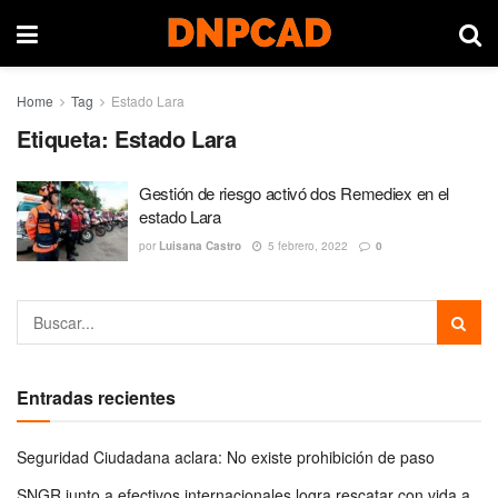
Home
Tag
Estado Lara
Etiqueta:
Estado Lara
Gestión de riesgo activó dos Remediex en el
estado Lara
por
Luisana Castro
5 febrero, 2022
0
Entradas recientes
Seguridad Ciudadana aclara: No existe prohibición de paso
SNGR junto a efectivos internacionales logra rescatar con vida a