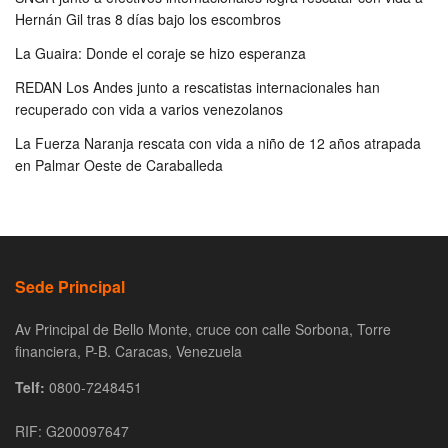
Hernán Gil tras 8 días bajo los escombros
La Guaira: Donde el coraje se hizo esperanza
REDAN Los Andes junto a rescatistas internacionales han
recuperado con vida a varios venezolanos
La Fuerza Naranja rescata con vida a niño de 12 años atrapada
en Palmar Oeste de Caraballeda
Sede Principal
Av Principal de Bello Monte, cruce con calle Sorbona, Torre
financiera, P-B. Caracas, Venezuela
Telf:
0800-7248451
RIF: G200097647