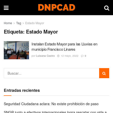
Home
Tag
Estado Mayor
Etiqueta:
Estado Mayor
Instalan Estado Mayor para las Lluvias en
municipio Francisco Linares
por
Luisana Castro
12 mayo, 2022
0
Entradas recientes
Seguridad Ciudadana aclara: No existe prohibición de paso
SNGR junto a efectivos internacionales logra rescatar con vida a